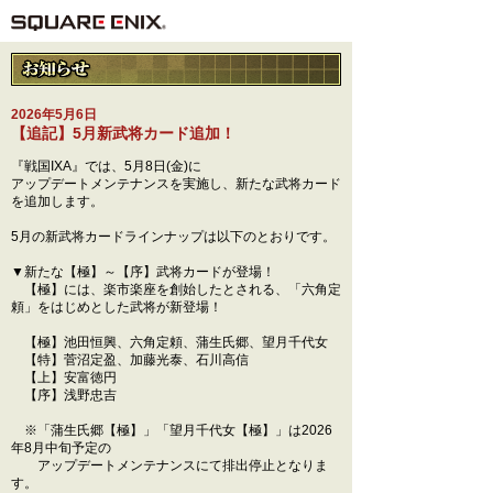
2026年5月6日
【追記】5月新武将カード追加！
『戦国IXA』では、5月8日(金)に
アップデートメンテナンスを実施し、新たな武将カード
を追加します。
5月の新武将カードラインナップは以下のとおりです。
▼新たな【極】～【序】武将カードが登場！
【極】には、楽市楽座を創始したとされる、「六角定
頼」をはじめとした武将が新登場！
【極】池田恒興、六角定頼、蒲生氏郷、望月千代女
【特】菅沼定盈、加藤光泰、石川高信
【上】安富徳円
【序】浅野忠吉
※「蒲生氏郷【極】」「望月千代女【極】」は2026
年8月中旬予定の
アップデートメンテナンスにて排出停止となりま
す。