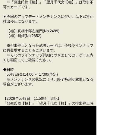
※「蒲生氏郷【極】」「望月千代女【極】」は取引不
可のカードです。
▼今回のアップデートメンテナンスに伴い、以下武将が
排出停止になります。
【極】真柄十郎左衛門(No.2499)
【極】鶴姫(No.2852)
※排出停止となった武将カードは、今後ラインナップ
に再登場することもございます。
※くじのラインナップ詳細につきましては、ゲーム内
くじ画面にてご確認ください。
◆日時
5月8日(金)14:00 ～ 17:00(予定)
※メンテナンスの状況により、終了時刻が変更となる
場合がございます。
【2026年5月8日 11:50頃 追記】
「蒲生氏郷【極】」「望月千代女【極】」の排出停止時
期に誤りがございましたため、以下のとおり修正いたし
ました。
修正前：2026年8月上旬予定のアップデートメンテナン
スにて排出停止
修正後：2026年8月
中旬
予定のアップデートメンテナン